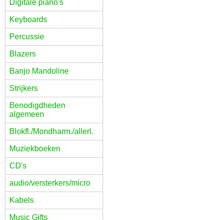
Digitale piano's
Keyboards
Percussie
Blazers
Banjo Mandoline
Strijkers
Benodigdheden
algemeen
Blokfl./Mondharm./allerl.
Muziekboeken
CD's
audio/versterkers/micro
Kabels
Music Gifts