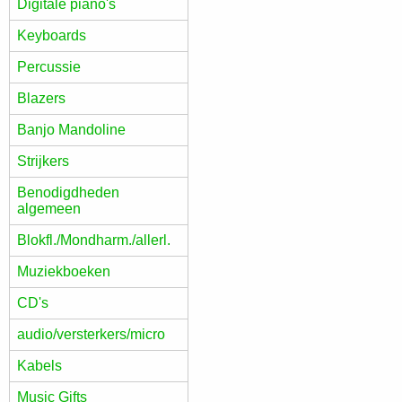
Digitale piano's
Keyboards
Percussie
Blazers
Banjo Mandoline
Strijkers
Benodigdheden
algemeen
Blokfl./Mondharm./allerl.
Muziekboeken
CD's
audio/versterkers/micro
Kabels
Music Gifts