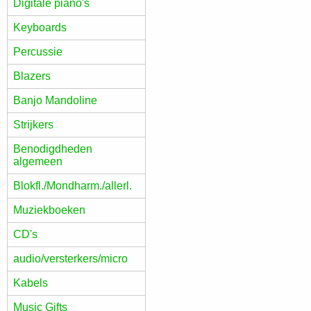
Digitale piano's
Keyboards
Percussie
Blazers
Banjo Mandoline
Strijkers
Benodigdheden
algemeen
Blokfl./Mondharm./allerl.
Muziekboeken
CD's
audio/versterkers/micro
Kabels
Music Gifts