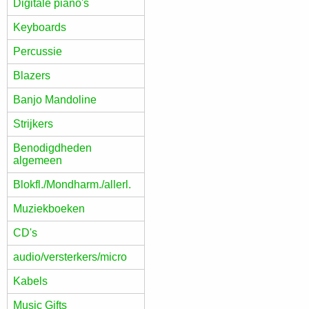
Digitale piano's
Keyboards
Percussie
Blazers
Banjo Mandoline
Strijkers
Benodigdheden
algemeen
Blokfl./Mondharm./allerl.
Muziekboeken
CD's
audio/versterkers/micro
Kabels
Music Gifts