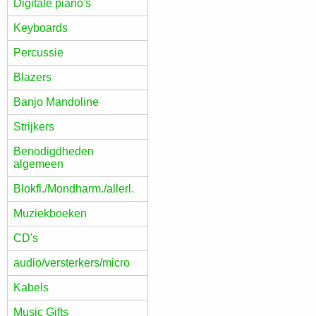
Digitale piano's
Keyboards
Percussie
Blazers
Banjo Mandoline
Strijkers
Benodigdheden
algemeen
Blokfl./Mondharm./allerl.
Muziekboeken
CD's
audio/versterkers/micro
Kabels
Music Gifts