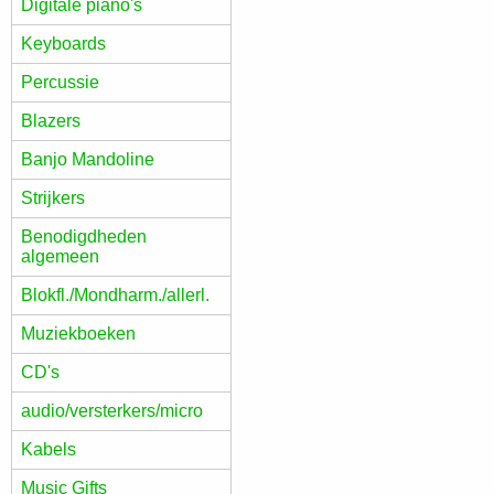
Digitale piano's
Keyboards
Percussie
Blazers
Banjo Mandoline
Strijkers
Benodigdheden
algemeen
Blokfl./Mondharm./allerl.
Muziekboeken
CD's
audio/versterkers/micro
Kabels
Music Gifts