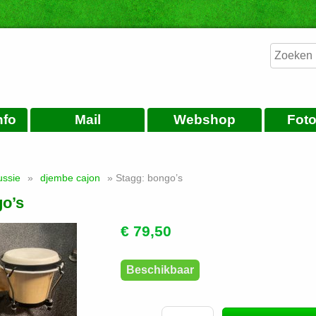
nfo
Mail
Webshop
Foto
ussie
»
djembe cajon
» Stagg: bongo’s
go’s
€ 79,50
Beschikbaar