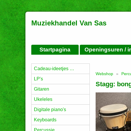
Muziekhandel Van Sas
Startpagina
Openingsuren / i
Cadeau-ideetjes …
Webshop
»
Perc
LP's
Stagg: bon
Gitaren
Ukeleles
Digitale piano's
Keyboards
Percussie