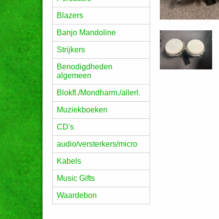
Blazers
Banjo Mandoline
Strijkers
Benodigdheden
algemeen
Blokfl./Mondharm./allerl.
Muziekboeken
CD's
audio/versterkers/micro
Kabels
Music Gifts
Waardebon