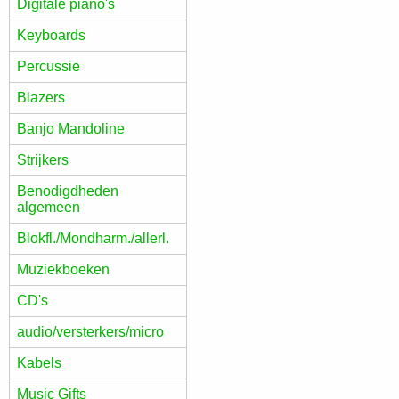
Digitale piano's
Keyboards
Percussie
Blazers
Banjo Mandoline
Strijkers
Benodigdheden
algemeen
Blokfl./Mondharm./allerl.
Muziekboeken
CD's
audio/versterkers/micro
Kabels
Music Gifts