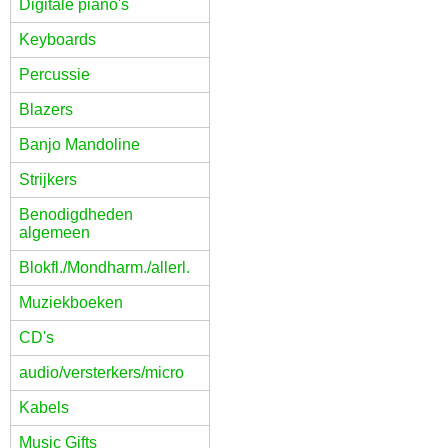
Digitale piano's
Keyboards
Percussie
Blazers
Banjo Mandoline
Strijkers
Benodigdheden
algemeen
Blokfl./Mondharm./allerl.
Muziekboeken
CD's
audio/versterkers/micro
Kabels
Music Gifts