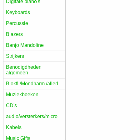
Digitale piano's
Keyboards
Percussie
Blazers
Banjo Mandoline
Strijkers
Benodigdheden
algemeen
Blokfl./Mondharm./allerl.
Muziekboeken
CD's
audio/versterkers/micro
Kabels
Music Gifts