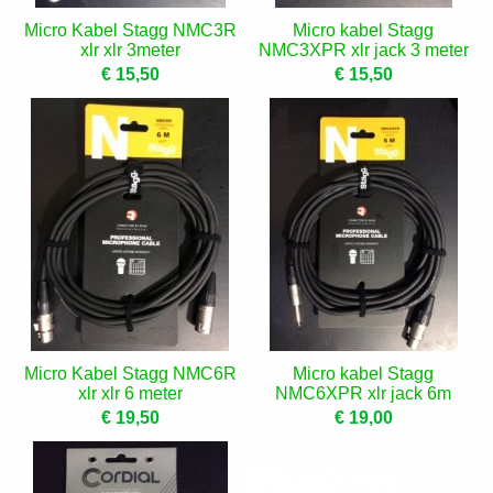
Micro Kabel Stagg NMC3R
Micro kabel Stagg
xlr xlr 3meter
NMC3XPR xlr jack 3 meter
€ 15,50
€ 15,50
Micro Kabel Stagg NMC6R
Micro kabel Stagg
xlr xlr 6 meter
NMC6XPR xlr jack 6m
€ 19,50
€ 19,00