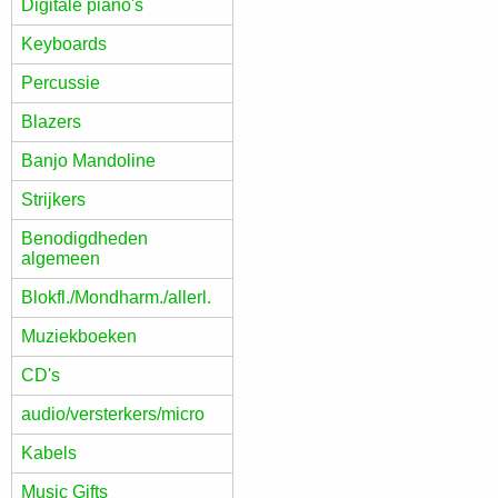
Digitale piano's
Keyboards
Percussie
Blazers
Banjo Mandoline
Strijkers
Benodigdheden
algemeen
Blokfl./Mondharm./allerl.
Muziekboeken
CD's
audio/versterkers/micro
Kabels
Music Gifts