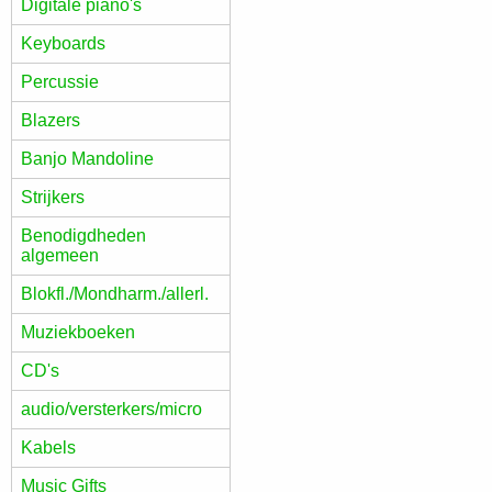
Digitale piano's
Keyboards
Percussie
Blazers
Banjo Mandoline
Strijkers
Benodigdheden
algemeen
Blokfl./Mondharm./allerl.
Muziekboeken
CD's
audio/versterkers/micro
Kabels
Music Gifts