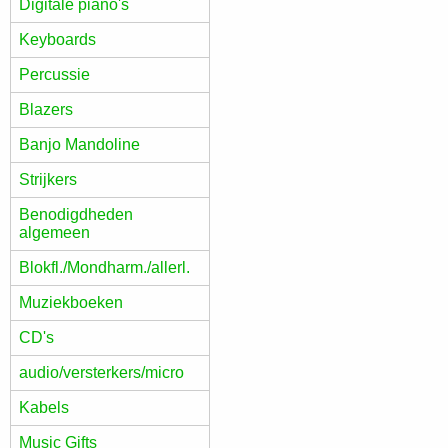
Digitale piano's
Keyboards
Percussie
Blazers
Banjo Mandoline
Strijkers
Benodigdheden
algemeen
Blokfl./Mondharm./allerl.
Muziekboeken
CD's
audio/versterkers/micro
Kabels
Music Gifts