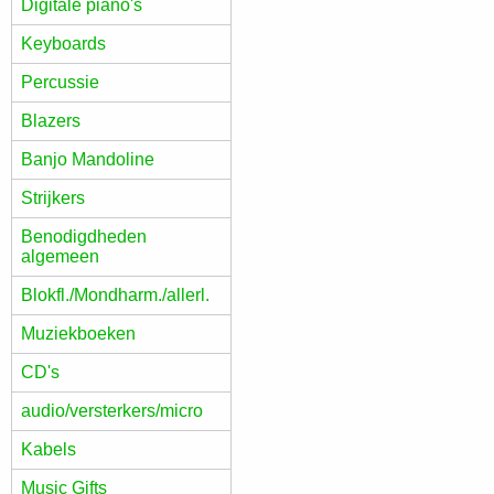
Digitale piano's
Keyboards
Percussie
Blazers
Banjo Mandoline
Strijkers
Benodigdheden
algemeen
Blokfl./Mondharm./allerl.
Muziekboeken
CD's
audio/versterkers/micro
Kabels
Music Gifts