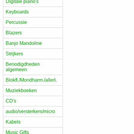
Digitale piano's
Keyboards
Percussie
Blazers
Banjo Mandoline
Strijkers
Benodigdheden
algemeen
Blokfl./Mondharm./allerl.
Muziekboeken
CD's
audio/versterkers/micro
Kabels
Music Gifts