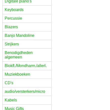
Digitale piano's
Keyboards
Percussie
Blazers
Banjo Mandoline
Strijkers
Benodigdheden
algemeen
Blokfl./Mondharm./allerl.
Muziekboeken
CD's
audio/versterkers/micro
Kabels
Music Gifts