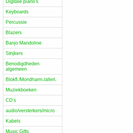
Digitale piano's
Keyboards
Percussie
Blazers
Banjo Mandoline
Strijkers
Benodigdheden
algemeen
Blokfl./Mondharm./allerl.
Muziekboeken
CD's
audio/versterkers/micro
Kabels
Music Gifts