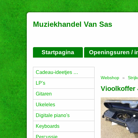
Muziekhandel Van Sas
Startpagina
Openingsuren / i
Cadeau-ideetjes …
Webshop
»
Strij
LP's
Vioolkoffer
Gitaren
Ukeleles
Digitale piano's
Keyboards
Percussie