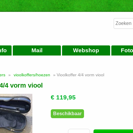
nfo
Mail
Webshop
Foto
kers
»
vioolkoffers/hoezen
» Vioolkoffer 4/4 vorm viool
 4/4 vorm viool
€ 119,95
Beschikbaar