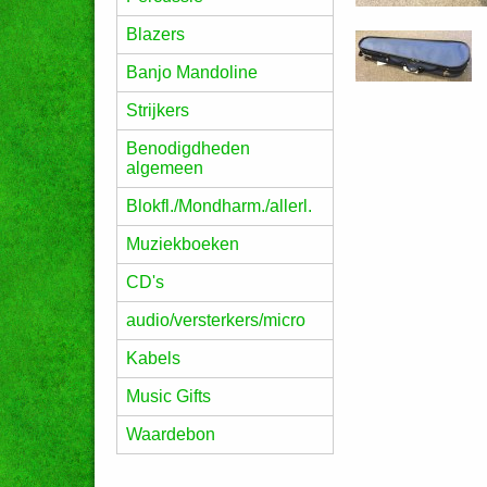
Blazers
Banjo Mandoline
Strijkers
Benodigdheden
algemeen
Blokfl./Mondharm./allerl.
Muziekboeken
CD's
audio/versterkers/micro
Kabels
Music Gifts
Waardebon