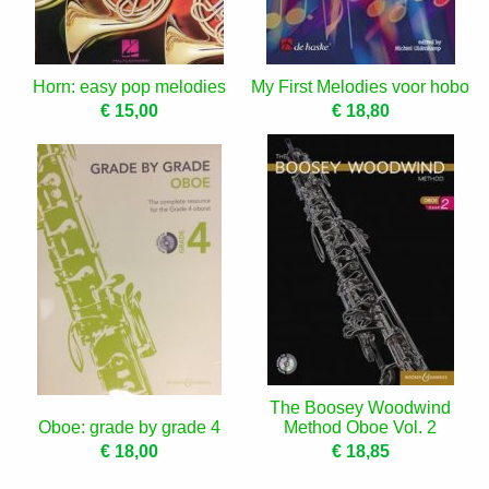
Horn: easy pop melodies
My First Melodies voor hobo
€ 15,00
€ 18,80
The Boosey Woodwind
Oboe: grade by grade 4
Method Oboe Vol. 2
€ 18,00
€ 18,85