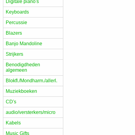
Digitale piano's
Keyboards
Percussie
Blazers
Banjo Mandoline
Strijkers
Benodigdheden
algemeen
Blokfl./Mondharm./allerl.
Muziekboeken
CD's
audio/versterkers/micro
Kabels
Music Gifts