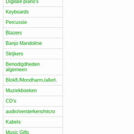
Digitale piano's
Keyboards
Percussie
Blazers
Banjo Mandoline
Strijkers
Benodigdheden
algemeen
Blokfl./Mondharm./allerl.
Muziekboeken
CD's
audio/versterkers/micro
Kabels
Music Gifts