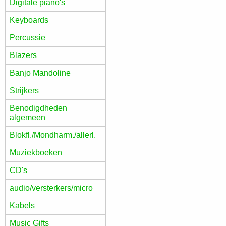
Digitale piano's
Keyboards
Percussie
Blazers
Banjo Mandoline
Strijkers
Benodigdheden
algemeen
Blokfl./Mondharm./allerl.
Muziekboeken
CD's
audio/versterkers/micro
Kabels
Music Gifts