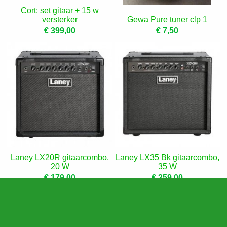
Cort: set gitaar + 15 w
versterker
Gewa Pure tuner clp 1
€ 399,00
€ 7,50
Laney LX20R gitaarcombo,
Laney LX35 Bk gitaarcombo,
20 W
35 W
€ 179,00
€ 259,00