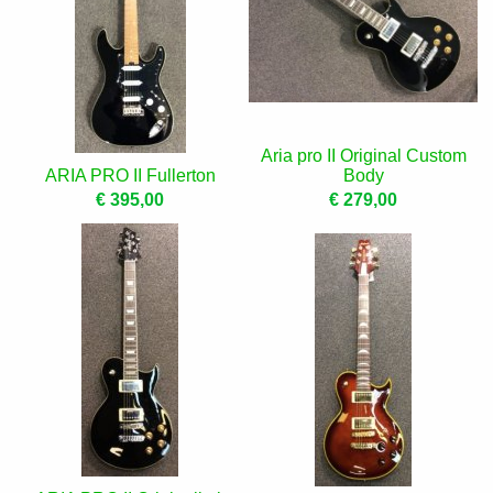
Aria pro II Original Custom
ARIA PRO II Fullerton
Body
€ 395,00
€ 279,00