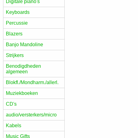
Digitale piano's
Keyboards
Percussie
Blazers
Banjo Mandoline
Strijkers
Benodigdheden
algemeen
Blokfl./Mondharm./allerl.
Muziekboeken
CD's
audio/versterkers/micro
Kabels
Music Gifts