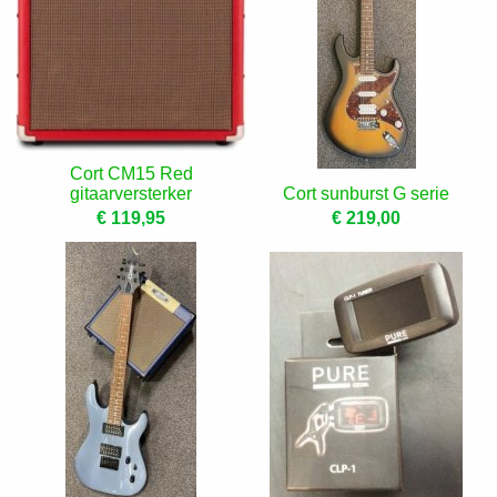
Cort CM15 Red
gitaarversterker
Cort sunburst G serie
€ 119,95
€ 219,00