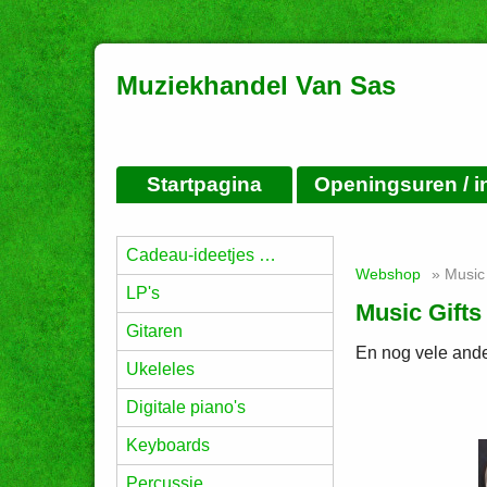
Muziekhandel Van Sas
Startpagina
Openingsuren / i
Cadeau-ideetjes …
Webshop
» Music 
LP's
Music Gifts
Gitaren
En nog vele ander
Ukeleles
Digitale piano's
Keyboards
Percussie