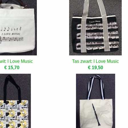
wit: I Love Music
Tas zwart: I Love Music
€ 15,70
€ 19,50