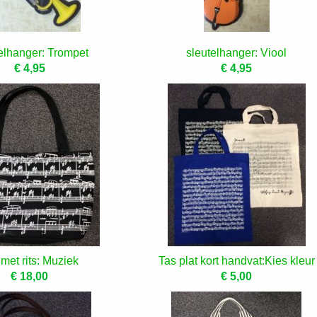
elhanger: Trompet
sleutelhanger: Viool
€ 4,95
€ 4,95
met rits: Muziek
Tas plat kort handvat:Kies kleur
€ 18,00
€ 5,00