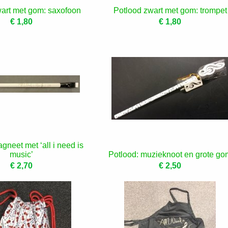
art met gom: saxofoon
Potlood zwart met gom: trompet
€ 1,80
€ 1,80
gneet met ‘all i need is
music’
Potlood: muzieknoot en grote go
€ 2,70
€ 2,50