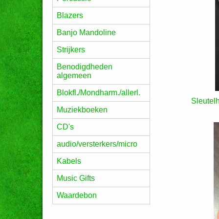
Blazers
Banjo Mandoline
Strijkers
Benodigdheden
algemeen
Blokfl./Mondharm./allerl.
Sleutel
Muziekboeken
CD's
audio/versterkers/micro
Kabels
Music Gifts
Waardebon