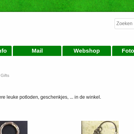
nfo
Mail
Webshop
Foto
Gifts
e leuke potloden, geschenkjes, ... in de winkel.