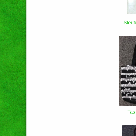
Sleut
Tas 